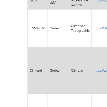
GBIF
occurrence
https://d
USA
records
Climatic /
ENVIREM
Global
https://
Topographic
Climond
Global
Climatic
https://