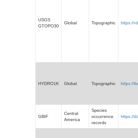
USGS
Global
Topographic
https://
GTOPO30
HYDRO1K
Global
Topographic
https://
Species
Central
GBIF
occurrence
https://d
America
records